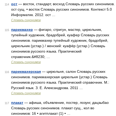
ост
— восток, стандарт, восход Словарь русских синонимов.
114
ост сущ. • восток Словарь русских синонимов. Контекст 5.0
Информатик. 2012. ост …
Словарь синонимов
парикмахер
— фигаро, стригун, мастер, цирюльник,
115
тупейный художник, брадобрей, куафер Словарь русских
синонимов. парикмахер тупейный художник, брадобрей,
цирюльник (устар.) / женский: куафёр (устар.) Словарь
синонимов русского языка. Практический
справочник.&#8230; …
Словарь синонимов
парикмахерская
— цирюльня, салон Словарь русских
116
синонимов. парикмахерская цирюльня (устар.) Словарь
синонимов русского языка. Практический справочник. М.:
Русский язык. З. Е. Александрова. 2011 …
Словарь синонимов
плакат
— афиша, объявление, постер, лозунг, дацзыбао
117
Словарь русских синонимов. плакат сущ., кол во
синонимов: 16 • агитплакат (1) • …