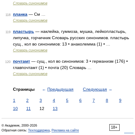
Словарь синонимов
планка
— См …
118
Словарь синонимов
пластырь
— наклейка, гуммоза, мушка, лейкопластырь,
119
липучка, горчичник Словарь русских синонимов. пластырь
сущ., кол во синонимов: 13 • анаколемма (1) • …
Словарь синонимов
почтамт
— сущ., кол во синонимов: 3 • германизм (176) •
120
главпочтамт (1) • почта (20) Словарь …
Словарь синонимов
Страницы
←
Предыдущая
Следующая
→
1
2
3
4
5
6
7
8
9
10
11
12
13
© Академик, 2000-2026
18+
Обратная связь:
Техподдержка
,
Реклама на сайте